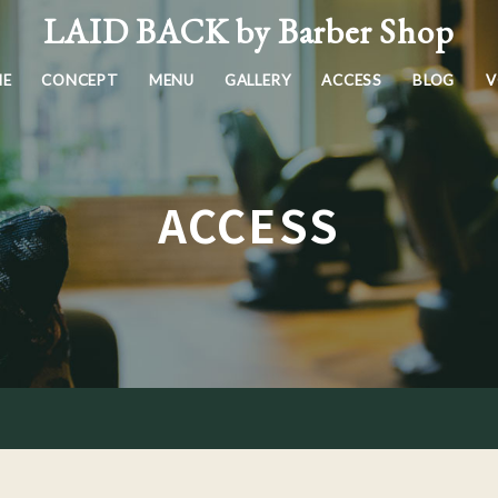
LAID BACK by Barber Shop
E
CONCEPT
MENU
GALLERY
ACCESS
BLOG
V
ACCESS