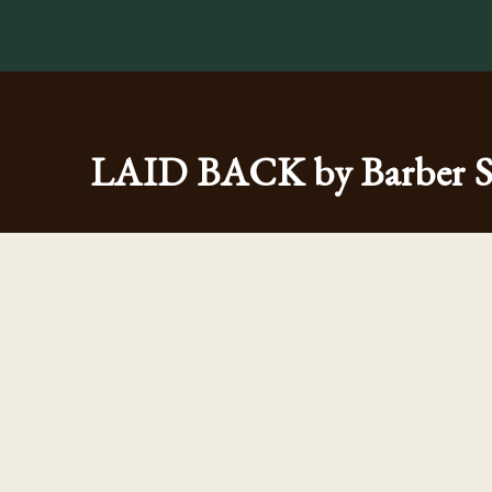
LAID BACK by Barber 
〒110-0005
営業時
東京都台東区上野1-7-3 川波ビル2F
※当
TEL：
080-3456-4545
定休
HOME
CONCEPT
MENU
GALLERY
© LAID BACK by Barber Shop